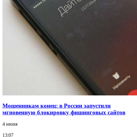
12:39
Сладкий праздник в Волгограде: в Центральном
парке прошёл фестиваль „Арбузный переполох“
15:10
Волгоградские компании нарастили экспорт:
заключены контракты на 3,6 млн долларов
Все новости
Мошенникам конец: в России запустили
мгновенную блокировку фишинговых сайтов
4 июня
13:07