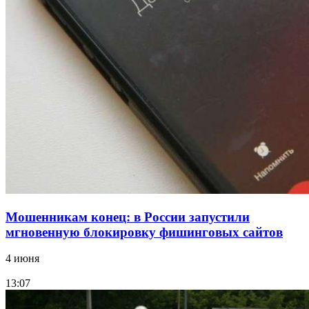
Сладкий праздник в Волгограде: в Центральном
парке прошёл фестиваль „Арбузный переполох“
15:10
Волгоградские компании нарастили экспорт:
заключены контракты на 3,6 млн долларов
Все новости
Мошенникам конец: в России запустили
мгновенную блокировку фишинговых сайтов
4 июня
13:07