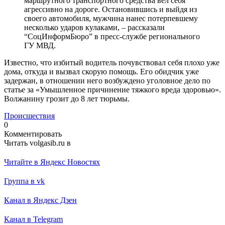
маршрутного транспортного средства вел себя
агрессивно на дороге. Остановившись и выйдя из
своего автомобиля, мужчина нанес потерпевшему
несколько ударов кулаками, – рассказали
“СоцИнформБюро” в пресс-службе регионального
ГУ МВД.
Известно, что избитый водитель почувствовал себя плохо уже
дома, откуда и вызвал скорую помощь. Его обидчик уже
задержан, в отношении него возбуждено уголовное дело по
статье за «Умышленное причинение тяжкого вреда здоровью».
Волжанину грозит до 8 лет тюрьмы.
Происшествия
0
Комментировать
Читать volgasib.ru в
Читайте в Яндекс Новостях
Группа в vk
Канал в Яндекс Дзен
Канал в Telegram