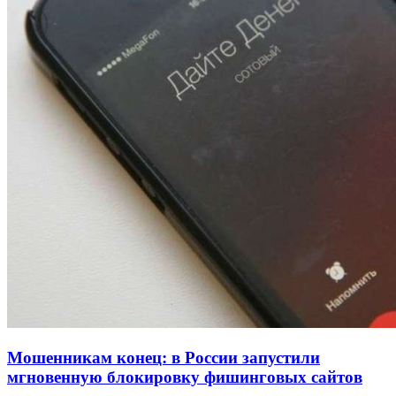
Покушение на убийство в Волгограде: девушка
напала на незнакомую женщину с ножом
12:39
Сладкий праздник в Волгограде: в Центральном
парке прошёл фестиваль „Арбузный переполох“
15:10
Волгоградские компании нарастили экспорт:
заключены контракты на 3,6 млн долларов
Все новости
Мошенникам конец: в России запустили
мгновенную блокировку фишинговых сайтов