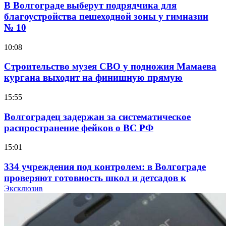
В Волгограде выберут подрядчика для
благоустройства пешеходной зоны у гимназии
№ 10
10:08
Строительство музея СВО у подножия Мамаева
кургана выходит на финишную прямую
15:55
Волгоградец задержан за систематическое
распространение фейков о ВС РФ
15:01
334 учреждения под контролем: в Волгограде
проверяют готовность школ и детсадов к
учебному году
Эксклюзив
13:47