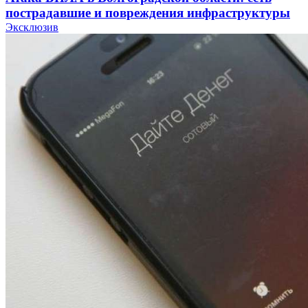
пострадавшие и повреждения инфраструктуры
Эксклюзив
12:01
Волгоградские вузы в топе зарплатного
рейтинга: ВолгГТУ и ВолгГМУ вошли в топ‑15
для химической отрасли и фармацевтики
18:39
В Красноармейском районе Волгограда стартует
конкурс на ремонт моста через Волго‑Донской
судоходный канал
12:28
Фестиваль #ТриЧетыре в Волгограде пройдёт
11–13 сентября в рамках Года единства народов
России
Все новости