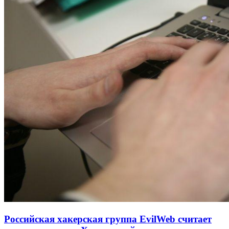
Российская хакерская группа EvilWeb считает