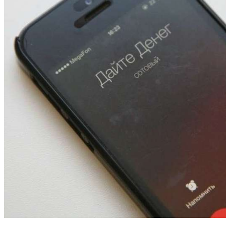
12:01
Волгоградские вузы в топе зарплатного
рейтинга: ВолгГТУ и ВолгГМУ вошли в топ‑15
для химической отрасли и фармацевтики
18:39
В Красноармейском районе Волгограда стартует
конкурс на ремонт моста через Волго‑Донской
судоходный канал
12:28
Фестиваль #ТриЧетыре в Волгограде пройдёт
11–13 сентября в рамках Года единства народов
России
Все новости