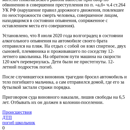
обвинению в совершении преступления по п. «а,б» ч.4 ст.264
УК РФ (нарушение правил дорожного движения, повлекшее
по неосторожности смерть человека, совершенное лицом,
находящимся в состоянии опьянения, сопряженное с
оставлением места его совершения).
Установлено, что 8 июля 2020 года волгоградец в состоянии
алкогольного опьянения на автомобиле своего брата
отправился на пляж. На отдых с собой он взял спиртное, двух
сыновей, племянника и проживавшего по соседству 12-
летнего школьника. На обратном пути машина на скорости
120 км/ч перевернулась. Дети были не пристегнуты. 12-
летний подросток погиб.
После случившегося виновник трагедии бросил автомобиль и
тело погибшего мальчика, а сам отправился домой, где его за
бутылкой застали стражи порядка.
Приговором суда виновного наказали, лишив свободы на 6,5
лет. Отбывать их он должен в колонии-поселении.
Происшествия
ДТП
погиб школьник
0