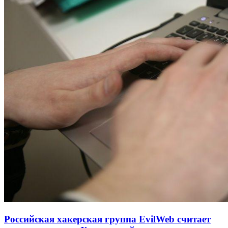
Российская хакерская группа EvilWeb считает