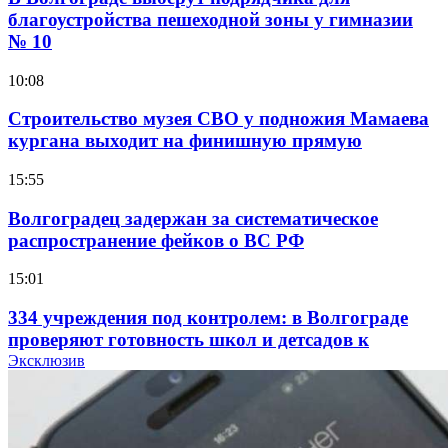
благоустройства пешеходной зоны у гимназии
№ 10
10:08
Строительство музея СВО у подножия Мамаева
кургана выходит на финишную прямую
15:55
Волгоградец задержан за систематическое
распространение фейков о ВС РФ
15:01
334 учреждения под контролем: в Волгограде
проверяют готовность школ и детсадов к
учебному году
Эксклюзив
13:47
Покушение на убийство в Волгограде: девушка