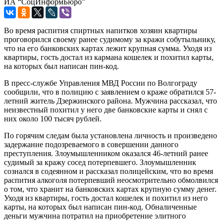
ИА “СоцИнформБюро”
Во время распития спиртных напитков хозяин квартиры
проговорился своему ранее судимому за кражи собутыльнику,
что на его банковских картах лежит крупная сумма. Уходя из
квартиры, гость достал из кармана кошелек и похитил карты,
на которых был написан пин-код.
В пресс-службе Управления МВД России по Волгограду
сообщили, что в полицию с заявлением о краже обратился 57-
летний житель Дзержинского района. Мужчина рассказал, что
неизвестный похитил у него две банковские карты и снял с
них около 100 тысяч рублей.
По горячим следам была установлена личность и произведено
задержание подозреваемого в совершении данного
преступления. Злоумышленником оказался 46-летний ранее
судимый за кражу сосед потерпевшего. Злоумышленник
сознался в содеянном и рассказал полицейским, что во время
распития алкоголя потерпевший неосмотрительно обмолвился
о том, что хранит на банковских картах крупную сумму денег.
Уходя из квартиры, гость достал кошелек и похитил из него
карты, на которых был написан пин-код. Обналиченные
деньги мужчина потратил на приобретение элитного