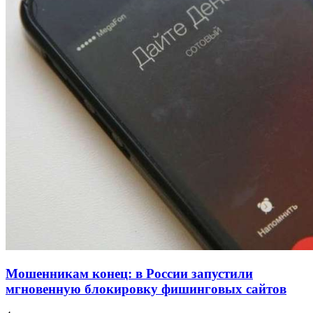
напала на незнакомую женщину с ножом
12:39
Сладкий праздник в Волгограде: в Центральном
парке прошёл фестиваль „Арбузный переполох“
15:10
Волгоградские компании нарастили экспорт:
заключены контракты на 3,6 млн долларов
Все новости
Мошенникам конец: в России запустили
мгновенную блокировку фишинговых сайтов