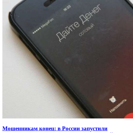
Волгоградские вузы в топе зарплатного
рейтинга: ВолгГТУ и ВолгГМУ вошли в топ‑15
для химической отрасли и фармацевтики
18:39
В Красноармейском районе Волгограда стартует
конкурс на ремонт моста через Волго‑Донской
судоходный канал
12:28
Фестиваль #ТриЧетыре в Волгограде пройдёт
11–13 сентября в рамках Года единства народов
России
Все новости
Мошенникам конец: в России запустили