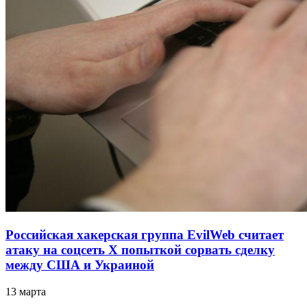
Российская хакерская группа EvilWeb считает
атаку на соцсеть Х попыткой сорвать сделку
между США и Украиной
13 марта