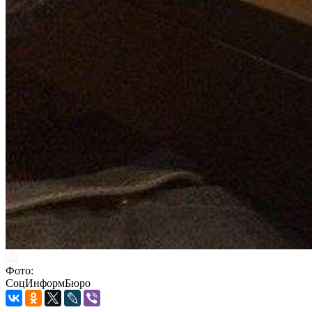
Фото:
СоцИнформБюро