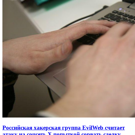
Российская хакерская группа EvilWeb считает
атаку на соцсеть Х попыткой сорвать сделку