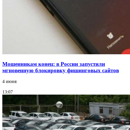
12:28
Фестиваль #ТриЧетыре в Волгограде пройдёт
11–13 сентября в рамках Года единства народов
России
Все новости
Мошенникам конец: в России запустили
мгновенную блокировку фишинговых сайтов
4 июня
13:07