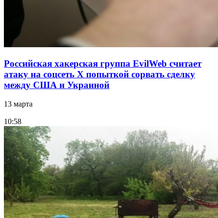
Российская хакерская группа EvilWeb считает
атаку на соцсеть Х попыткой сорвать сделку
между США и Украиной
13 марта
10:58