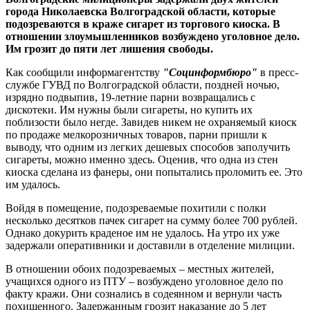
города Николаевска Волгоградской области, которые
подозреваются в краже сигарет из торгового киоска. В
отношении злоумышленников возбуждено уголовное дело.
Им грозит до пяти лет лишения свободы.
Как сообщили информагентству
"Социнформбюро"
в пресс-
службе ГУВД по Волгоградской области, поздней ночью,
изрядно подвыпив, 19-летние парни возвращались с
дискотеки. Им нужны были сигареты, но купить их
поблизости было негде. Завидев никем не охраняемый киоск
по продаже мелкорозничных товаров, парни пришли к
выводу, что одним из легких дешевых способов заполучить
сигареты, можно именно здесь. Оценив, что одна из стен
киоска сделана из фанеры, они попытались проломить ее. Это
им удалось.
Войдя в помещение, подозреваемые похитили с полки
несколько десятков пачек сигарет на сумму более 700 рублей.
Однако докурить краденое им не удалось. На утро их уже
задержали оперативники и доставили в отделение милиции.
В отношении обоих подозреваемых – местных жителей,
учащихся одного из ПТУ – возбуждено уголовное дело по
факту кражи. Они сознались в содеянном и вернули часть
похищенного. Задержанным грозит наказание до 5 лет