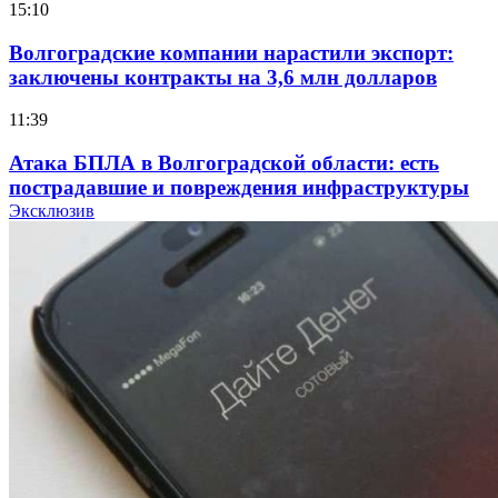
15:10
Волгоградские компании нарастили экспорт:
заключены контракты на 3,6 млн долларов
11:39
Атака БПЛА в Волгоградской области: есть
пострадавшие и повреждения инфраструктуры
Эксклюзив
12:01
Волгоградские вузы в топе зарплатного
рейтинга: ВолгГТУ и ВолгГМУ вошли в топ‑15
для химической отрасли и фармацевтики
18:39
В Красноармейском районе Волгограда стартует
конкурс на ремонт моста через Волго‑Донской
судоходный канал