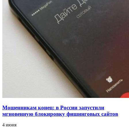
12:39
Сладкий праздник в Волгограде: в Центральном
парке прошёл фестиваль „Арбузный переполох“
15:10
Волгоградские компании нарастили экспорт:
заключены контракты на 3,6 млн долларов
Все новости
Мошенникам конец: в России запустили
мгновенную блокировку фишинговых сайтов
4 июня