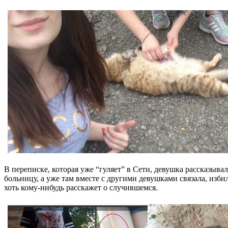
В переписке, которая уже “гуляет” в Сети, девушка рассказы
больницу, а уже там вместе с другими девушками связала, изб
хоть кому-нибудь расскажет о случившемся.