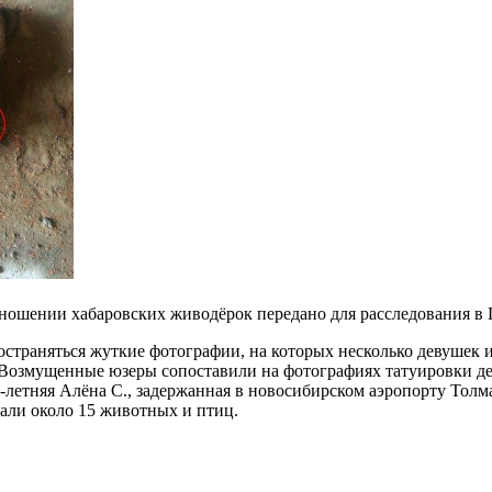
тношении хабаровских живодёрок передано для расследования в 
пространяться жуткие фотографии, на которых несколько девушек
озмущенные юзеры сопоставили на фотографиях татуировки деву
-летняя Алёна С., задержанная в новосибирском аэропорту Толм
тали около 15 животных и птиц.