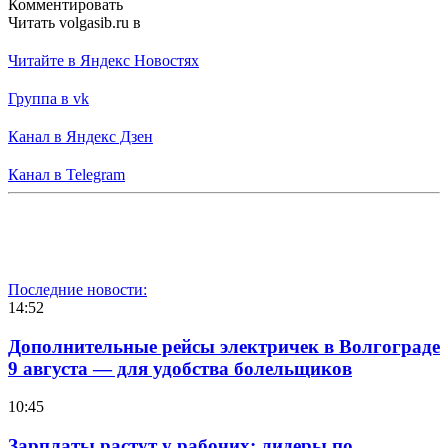
Комментировать
Читать volgasib.ru в
Читайте в Яндекс Новостях
Группа в vk
Канал в Яндекс Дзен
Канал в Telegram
Последние новости:
14:52
Дополнительные рейсы электричек в Волгограде
9 августа — для удобства болельщиков
10:45
Зарплаты растут у рабочих: лидеры по