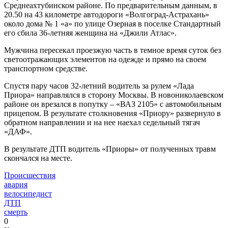
Среднеахтубинском районе. По предварительным данным, в
20.50 на 43 километре автодороги «Волгоград-Астрахань»
около дома № 1 «а» по улице Озерная в поселке Стандартный
его сбила 36-летняя женщина на «Джили Атлас».
Мужчина пересекал проезжую часть в темное время суток без
светоотражающих элементов на одежде и прямо на своем
транспортном средстве.
Спустя пару часов 32-летний водитель за рулем «Лада
Приора» направлялся в сторону Москвы. В новониколаевском
районе он врезался в попутку – «ВАЗ 2105» с автомобильным
прицепом. В результате столкновения «Приору» развернуло в
обратном направлении и на нее наехал седельный тягач
«ДАФ».
В результате ДТП водитель «Приоры» от полученных травм
скончался на месте.
Происшествия
авария
велосипедист
ДТП
смерть
0