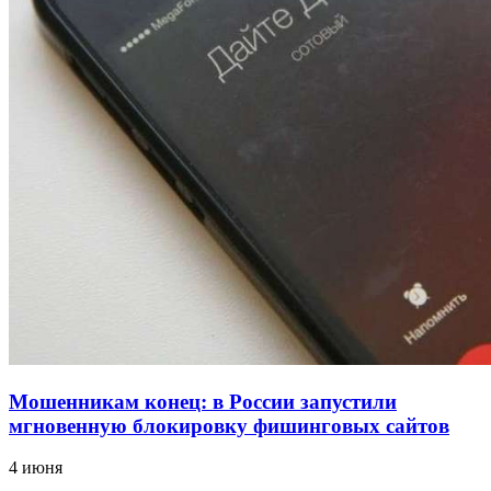
12:39
Сладкий праздник в Волгограде: в Центральном
парке прошёл фестиваль „Арбузный переполох“
15:10
Волгоградские компании нарастили экспорт:
заключены контракты на 3,6 млн долларов
Все новости
Мошенникам конец: в России запустили
мгновенную блокировку фишинговых сайтов
4 июня