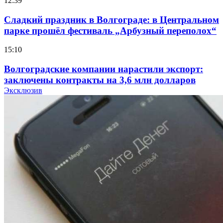
12:39
Сладкий праздник в Волгограде: в Центральном
парке прошёл фестиваль „Арбузный переполох“
15:10
Волгоградские компании нарастили экспорт:
заключены контракты на 3,6 млн долларов
Эксклюзив
11:39
Атака БПЛА в Волгоградской области: есть
пострадавшие и повреждения инфраструктуры
12:01
Волгоградские вузы в топе зарплатного
рейтинга: ВолгГТУ и ВолгГМУ вошли в топ‑15
для химической отрасли и фармацевтики
18:39