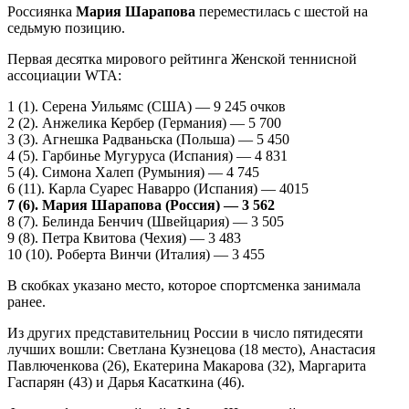
Россиянка
Мария Шарапова
переместилась с шестой на
седьмую позицию.
Первая десятка мирового рейтинга Женской теннисной
ассоциации WTA:
1 (1). Серена Уильямс (США) — 9 245 очков
2 (2). Анжелика Кербер (Германия) — 5 700
3 (3). Агнешка Радваньска (Польша) — 5 450
4 (5). Гарбинье Мугуруса (Испания) — 4 831
5 (4). Симона Халеп (Румыния) — 4 745
6 (11). Карла Суарес Наварро (Испания) — 4015
7 (6). Мария Шарапова (Россия) — 3 562
8 (7). Белинда Бенчич (Швейцария) — 3 505
9 (8). Петра Квитова (Чехия) — 3 483
10 (10). Роберта Винчи (Италия) — 3 455
В скобках указано место, которое спортсменка занимала
ранее.
Из других представительниц России в число пятидесяти
лучших вошли: Светлана Кузнецова (18 место), Анастасия
Павлюченкова (26), Екатерина Макарова (32), Маргарита
Гаспарян (43) и Дарья Касаткина (46).