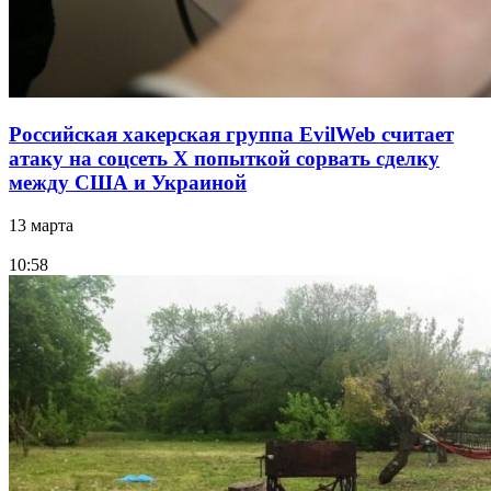
Российская хакерская группа EvilWeb считает
атаку на соцсеть Х попыткой сорвать сделку
между США и Украиной
13 марта
10:58