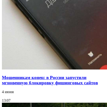
В Красноармейском районе Волгограда стартует
конкурс на ремонт моста через Волго‑Донской
судоходный канал
12:28
Фестиваль #ТриЧетыре в Волгограде пройдёт
11–13 сентября в рамках Года единства народов
России
Все новости
Мошенникам конец: в России запустили
мгновенную блокировку фишинговых сайтов
4 июня
13:07