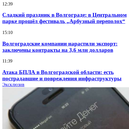
12:39
Сладкий праздник в Волгограде: в Центральном
парке прошёл фестиваль „Арбузный переполох“
15:10
Волгоградские компании нарастили экспорт:
заключены контракты на 3,6 млн долларов
11:39
Атака БПЛА в Волгоградской области: есть
пострадавшие и повреждения инфраструктуры
Эксклюзив
12:01
Волгоградские вузы в топе зарплатного
рейтинга: ВолгГТУ и ВолгГМУ вошли в топ‑15
для химической отрасли и фармацевтики
18:39