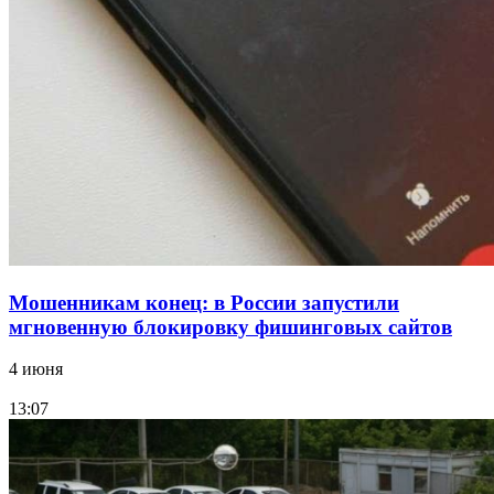
судоходный канал
12:28
Фестиваль #ТриЧетыре в Волгограде пройдёт
11–13 сентября в рамках Года единства народов
России
Все новости
Мошенникам конец: в России запустили
мгновенную блокировку фишинговых сайтов
4 июня
13:07