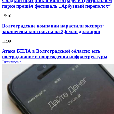
Сладкий праздник в Волгограде: в Центральном
парке прошёл фестиваль „Арбузный переполох“
15:10
Волгоградские компании нарастили экспорт:
заключены контракты на 3,6 млн долларов
11:39
Атака БПЛА в Волгоградской области: есть
пострадавшие и повреждения инфраструктуры
Эксклюзив
12:01
Волгоградские вузы в топе зарплатного
рейтинга: ВолгГТУ и ВолгГМУ вошли в топ‑15
для химической отрасли и фармацевтики
18:39
В Красноармейском районе Волгограда стартует
конкурс на ремонт моста через Волго‑Донской