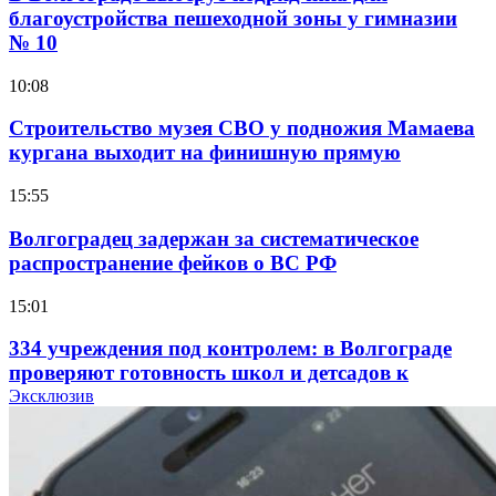
благоустройства пешеходной зоны у гимназии
№ 10
10:08
Строительство музея СВО у подножия Мамаева
кургана выходит на финишную прямую
15:55
Волгоградец задержан за систематическое
распространение фейков о ВС РФ
15:01
334 учреждения под контролем: в Волгограде
проверяют готовность школ и детсадов к
учебному году
Эксклюзив
13:47
Покушение на убийство в Волгограде: девушка