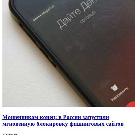
напала на незнакомую женщину с ножом
12:39
Сладкий праздник в Волгограде: в Центральном
парке прошёл фестиваль „Арбузный переполох“
15:10
Волгоградские компании нарастили экспорт:
заключены контракты на 3,6 млн долларов
Все новости
Мошенникам конец: в России запустили
мгновенную блокировку фишинговых сайтов