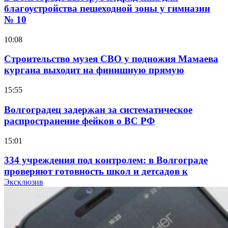
благоустройства пешеходной зоны у гимназии
№ 10
10:08
Строительство музея СВО у подножия Мамаева
кургана выходит на финишную прямую
15:55
Волгоградец задержан за систематическое
распространение фейков о ВС РФ
15:01
334 учреждения под контролем: в Волгограде
проверяют готовность школ и детсадов к
учебному году
Эксклюзив
13:47
Покушение на убийство в Волгограде: девушка