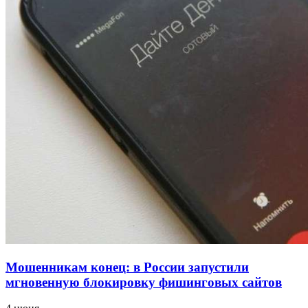
напала на незнакомую женщину с ножом
12:39
Сладкий праздник в Волгограде: в Центральном
парке прошёл фестиваль „Арбузный переполох“
15:10
Волгоградские компании нарастили экспорт:
заключены контракты на 3,6 млн долларов
Все новости
Мошенникам конец: в России запустили
мгновенную блокировку фишинговых сайтов