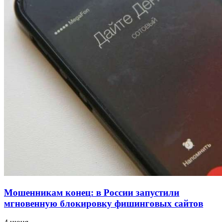
напала на незнакомую женщину с ножом
12:39
Сладкий праздник в Волгограде: в Центральном
парке прошёл фестиваль „Арбузный переполох“
15:10
Волгоградские компании нарастили экспорт:
заключены контракты на 3,6 млн долларов
Все новости
Мошенникам конец: в России запустили
мгновенную блокировку фишинговых сайтов