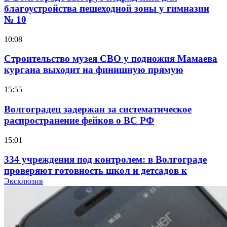
благоустройства пешеходной зоны у гимназии
№ 10
10:08
Строительство музея СВО у подножия Мамаева
кургана выходит на финишную прямую
15:55
Волгоградец задержан за систематическое
распространение фейков о ВС РФ
15:01
334 учреждения под контролем: в Волгограде
проверяют готовность школ и детсадов к
учебному году
Эксклюзив
13:47
Покушение на убийство в Волгограде: девушка