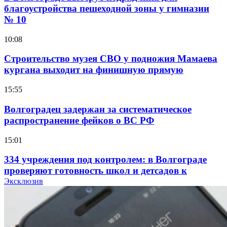
благоустройства пешеходной зоны у гимназии
№ 10
10:08
Строительство музея СВО у подножия Мамаева
кургана выходит на финишную прямую
15:55
Волгоградец задержан за систематическое
распространение фейков о ВС РФ
15:01
334 учреждения под контролем: в Волгограде
проверяют готовность школ и детсадов к
учебному году
Эксклюзив
13:47
Покушение на убийство в Волгограде: девушка