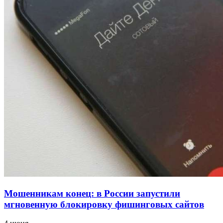
напала на незнакомую женщину с ножом
12:39
Сладкий праздник в Волгограде: в Центральном
парке прошёл фестиваль „Арбузный переполох“
15:10
Волгоградские компании нарастили экспорт:
заключены контракты на 3,6 млн долларов
Все новости
Мошенникам конец: в России запустили
мгновенную блокировку фишинговых сайтов