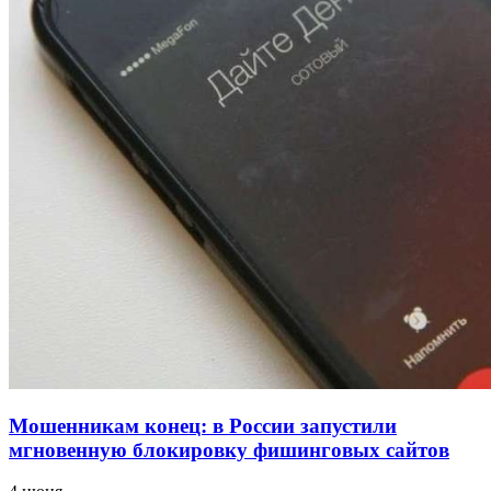
напала на незнакомую женщину с ножом
12:39
Сладкий праздник в Волгограде: в Центральном
парке прошёл фестиваль „Арбузный переполох“
15:10
Волгоградские компании нарастили экспорт:
заключены контракты на 3,6 млн долларов
Все новости
Мошенникам конец: в России запустили
мгновенную блокировку фишинговых сайтов