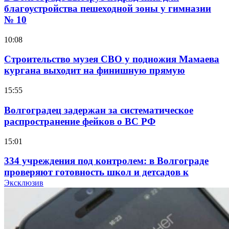
благоустройства пешеходной зоны у гимназии
№ 10
10:08
Строительство музея СВО у подножия Мамаева
кургана выходит на финишную прямую
15:55
Волгоградец задержан за систематическое
распространение фейков о ВС РФ
15:01
334 учреждения под контролем: в Волгограде
проверяют готовность школ и детсадов к
учебному году
Эксклюзив
13:47
Покушение на убийство в Волгограде: девушка