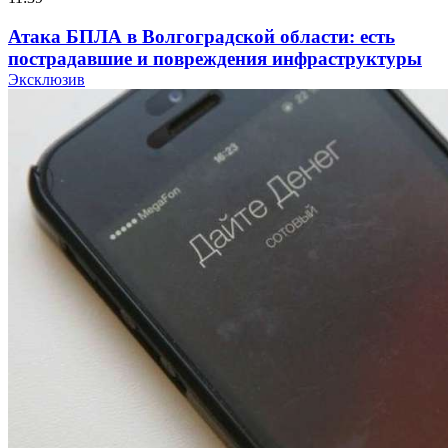
Атака БПЛА в Волгоградской области: есть
пострадавшие и повреждения инфраструктуры
Эксклюзив
12:01
Волгоградские вузы в топе зарплатного
рейтинга: ВолгГТУ и ВолгГМУ вошли в топ‑15
для химической отрасли и фармацевтики
18:39
В Красноармейском районе Волгограда стартует
конкурс на ремонт моста через Волго‑Донской
судоходный канал
12:28
Фестиваль #ТриЧетыре в Волгограде пройдёт
11–13 сентября в рамках Года единства народов
России