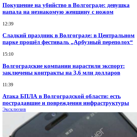
Покушение на убийство в Волгограде: девушка
напала на незнакомую женщину с ножом
12:39
Сладкий праздник в Волгограде: в Центральном
парке прошёл фестиваль „Арбузный переполох“
15:10
Волгоградские компании нарастили экспорт:
заключены контракты на 3,6 млн долларов
11:39
Атака БПЛА в Волгоградской области: есть
пострадавшие и повреждения инфраструктуры
Эксклюзив
12:01
Волгоградские вузы в топе зарплатного
рейтинга: ВолгГТУ и ВолгГМУ вошли в топ‑15