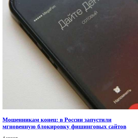
для химической отрасли и фармацевтики
18:39
В Красноармейском районе Волгограда стартует
конкурс на ремонт моста через Волго‑Донской
судоходный канал
12:28
Фестиваль #ТриЧетыре в Волгограде пройдёт
11–13 сентября в рамках Года единства народов
России
Все новости
Мошенникам конец: в России запустили
мгновенную блокировку фишинговых сайтов