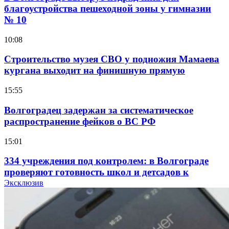
благоустройства пешеходной зоны у гимназии
№ 10
10:08
Строительство музея СВО у подножия Мамаева
кургана выходит на финишную прямую
15:55
Волгоградец задержан за систематическое
распространение фейков о ВС РФ
15:01
334 учреждения под контролем: в Волгограде
проверяют готовность школ и детсадов к
учебному году
Эксклюзив
13:47
Покушение на убийство в Волгограде: девушка