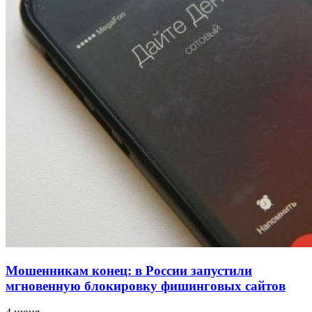
напала на незнакомую женщину с ножом
12:39
Сладкий праздник в Волгограде: в Центральном
парке прошёл фестиваль „Арбузный переполох“
15:10
Волгоградские компании нарастили экспорт:
заключены контракты на 3,6 млн долларов
Все новости
Мошенникам конец: в России запустили
мгновенную блокировку фишинговых сайтов