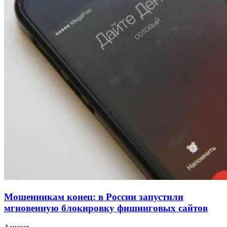
для химической отрасли и фармацевтики
18:39
В Красноармейском районе Волгограда стартует
конкурс на ремонт моста через Волго‑Донской
судоходный канал
12:28
Фестиваль #ТриЧетыре в Волгограде пройдёт
11–13 сентября в рамках Года единства народов
России
Все новости
Мошенникам конец: в России запустили
мгновенную блокировку фишинговых сайтов