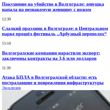
Покушение на убийство в Волгограде: девушка
напала на незнакомую женщину с ножом
12:39
Сладкий праздник в Волгограде: в Центральном
парке прошёл фестиваль „Арбузный переполох“
15:10
Волгоградские компании нарастили экспорт:
заключены контракты на 3,6 млн долларов
11:39
Атака БПЛА в Волгоградской области: есть
пострадавшие и повреждения инфраструктуры
Эксклюзив
12:01
Волгоградские вузы в топе зарплатного
рейтинга: ВолгГТУ и ВолгГМУ вошли в топ‑15