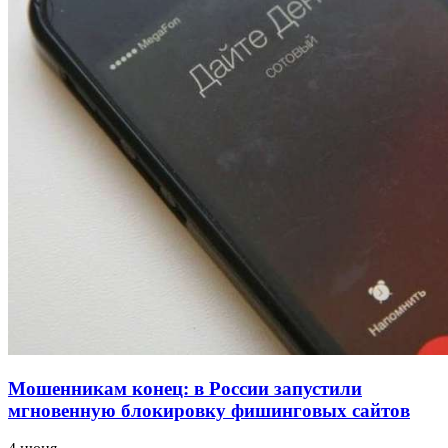
напала на незнакомую женщину с ножом
12:39
Сладкий праздник в Волгограде: в Центральном
парке прошёл фестиваль „Арбузный переполох“
15:10
Волгоградские компании нарастили экспорт:
заключены контракты на 3,6 млн долларов
Все новости
Мошенникам конец: в России запустили
мгновенную блокировку фишинговых сайтов