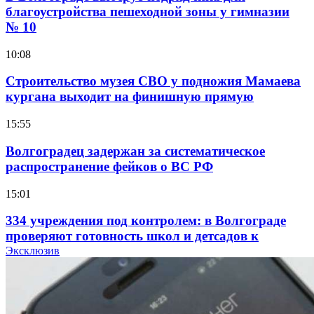
благоустройства пешеходной зоны у гимназии
№ 10
10:08
Строительство музея СВО у подножия Мамаева
кургана выходит на финишную прямую
15:55
Волгоградец задержан за систематическое
распространение фейков о ВС РФ
15:01
334 учреждения под контролем: в Волгограде
проверяют готовность школ и детсадов к
учебному году
Эксклюзив
13:47
Покушение на убийство в Волгограде: девушка