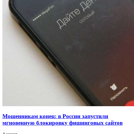
напала на незнакомую женщину с ножом
12:39
Сладкий праздник в Волгограде: в Центральном
парке прошёл фестиваль „Арбузный переполох“
15:10
Волгоградские компании нарастили экспорт:
заключены контракты на 3,6 млн долларов
Все новости
Мошенникам конец: в России запустили
мгновенную блокировку фишинговых сайтов