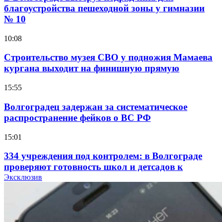
благоустройства пешеходной зоны у гимназии
№ 10
10:08
Строительство музея СВО у подножия Мамаева
кургана выходит на финишную прямую
15:55
Волгоградец задержан за систематическое
распространение фейков о ВС РФ
15:01
334 учреждения под контролем: в Волгограде
проверяют готовность школ и детсадов к
учебному году
Эксклюзив
13:47
Покушение на убийство в Волгограде: девушка