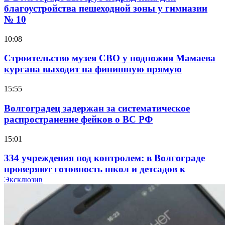
благоустройства пешеходной зоны у гимназии
№ 10
10:08
Строительство музея СВО у подножия Мамаева
кургана выходит на финишную прямую
15:55
Волгоградец задержан за систематическое
распространение фейков о ВС РФ
15:01
334 учреждения под контролем: в Волгограде
проверяют готовность школ и детсадов к
учебному году
Эксклюзив
13:47
Покушение на убийство в Волгограде: девушка