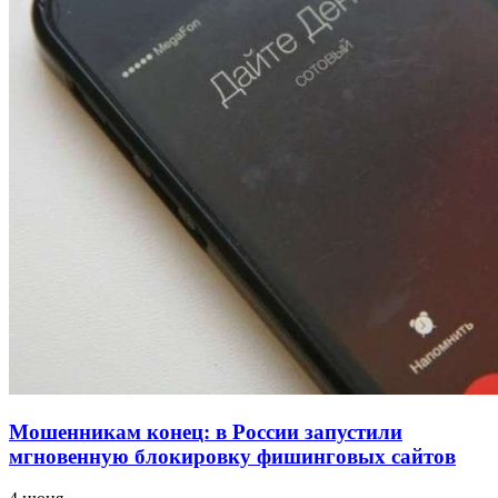
напала на незнакомую женщину с ножом
12:39
Сладкий праздник в Волгограде: в Центральном
парке прошёл фестиваль „Арбузный переполох“
15:10
Волгоградские компании нарастили экспорт:
заключены контракты на 3,6 млн долларов
Все новости
Мошенникам конец: в России запустили
мгновенную блокировку фишинговых сайтов