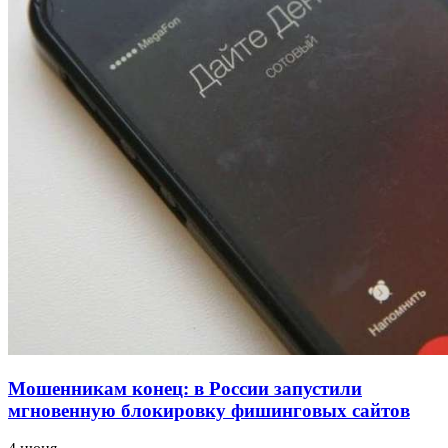
заключены контракты на 3,6 млн долларов
11:39
Атака БПЛА в Волгоградской области: есть
пострадавшие и повреждения инфраструктуры
12:01
Волгоградские вузы в топе зарплатного
рейтинга: ВолгГТУ и ВолгГМУ вошли в топ‑15
для химической отрасли и фармацевтики
Все новости
Мошенникам конец: в России запустили
мгновенную блокировку фишинговых сайтов