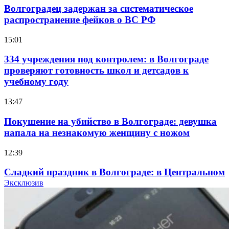
Волгоградец задержан за систематическое
распространение фейков о ВС РФ
15:01
334 учреждения под контролем: в Волгограде
проверяют готовность школ и детсадов к
учебному году
13:47
Покушение на убийство в Волгограде: девушка
напала на незнакомую женщину с ножом
12:39
Сладкий праздник в Волгограде: в Центральном
парке прошёл фестиваль „Арбузный переполох“
Эксклюзив
15:10
Волгоградские компании нарастили экспорт: