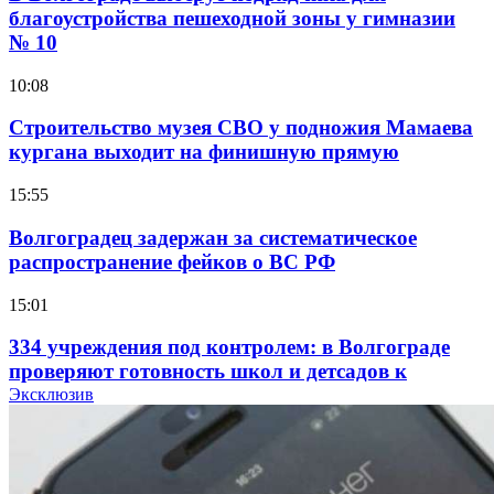
благоустройства пешеходной зоны у гимназии
№ 10
10:08
Строительство музея СВО у подножия Мамаева
кургана выходит на финишную прямую
15:55
Волгоградец задержан за систематическое
распространение фейков о ВС РФ
15:01
334 учреждения под контролем: в Волгограде
проверяют готовность школ и детсадов к
учебному году
Эксклюзив
13:47
Покушение на убийство в Волгограде: девушка