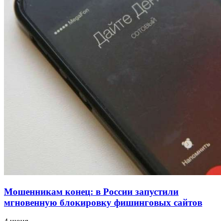
напала на незнакомую женщину с ножом
12:39
Сладкий праздник в Волгограде: в Центральном
парке прошёл фестиваль „Арбузный переполох“
15:10
Волгоградские компании нарастили экспорт:
заключены контракты на 3,6 млн долларов
Все новости
Мошенникам конец: в России запустили
мгновенную блокировку фишинговых сайтов