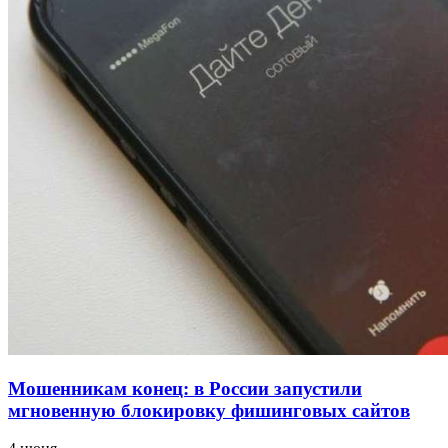
проверяют готовность школ и детсадов к
учебному году
13:47
Покушение на убийство в Волгограде: девушка
напала на незнакомую женщину с ножом
12:39
Сладкий праздник в Волгограде: в Центральном
парке прошёл фестиваль „Арбузный переполох“
Все новости
Мошенникам конец: в России запустили
мгновенную блокировку фишинговых сайтов