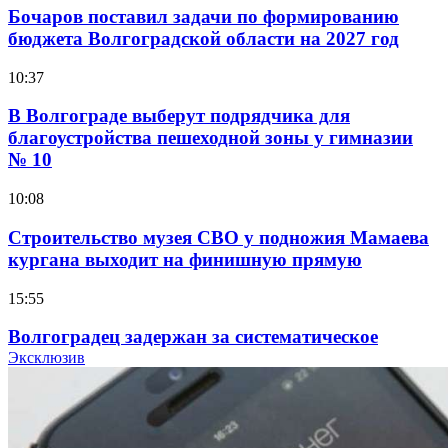
Бочаров поставил задачи по формированию
бюджета Волгоградской области на 2027 год
10:37
В Волгограде выберут подрядчика для
благоустройства пешеходной зоны у гимназии
№ 10
10:08
Строительство музея СВО у подножия Мамаева
кургана выходит на финишную прямую
15:55
Волгоградец задержан за систематическое
распространение фейков о ВС РФ
Эксклюзив
15:01
334 учреждения под контролем: в Волгограде