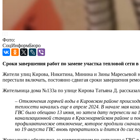
Фото:
СоцИнформБюро
Сроки завершения работ по замене участка тепловой сети 
Жители улиц Кирова, Никитина, Минина и Зины Маресьевой начи
перестали включать, постоянно сдвигая сроки завершения ремо
Жительница дома №133а по улице Кирова Татьяна Д. рассказала,
– Отключения горячей воды в Кировском районе происход
теплосети начались еще в апреле 2024. В начале мая каз
ГВС было обещано 13 июня, но затем дату перенесли на 14
канализационной станции в Красноармейском районе и по
профилактическое отключение, которое продлили сначала д
но 19 августа ГВС вновь прекратилось и длится до сих по
Журналисты обратились за комментарием по ситуации с ГВС в 