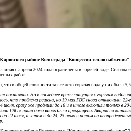
в Кировском районе Волгограда “Концессии теплоснабжения” 
ная с апреля 2024 года ограничены в горячей воде. Сначала её
нтных работ.
 что в общей сложности за все лето горячая вода у них была 5,5
ит постоянно. Но в последнее время ситуация с горячим водосн
алось, что проблема решена, но 19 мая ГВС снова отключили, 22
 июня, сразу же продлили до 18 и в итоге включили только в 20-
дача ГВС в наши дома вновь была прекращена. Авария на канализ
о 22 июля, а затем и до 24, 25 июля и потом на неопределенный 
р.
Кировском районе Волгограда в “Концессии теплоснабжения” 31