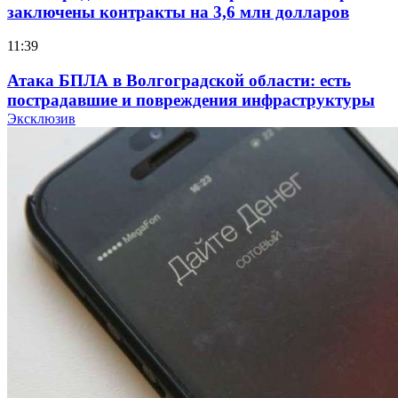
заключены контракты на 3,6 млн долларов
11:39
Атака БПЛА в Волгоградской области: есть
пострадавшие и повреждения инфраструктуры
Эксклюзив
12:01
Волгоградские вузы в топе зарплатного
рейтинга: ВолгГТУ и ВолгГМУ вошли в топ‑15
для химической отрасли и фармацевтики
18:39
В Красноармейском районе Волгограда стартует
конкурс на ремонт моста через Волго‑Донской
судоходный канал
12:28
Фестиваль #ТриЧетыре в Волгограде пройдёт