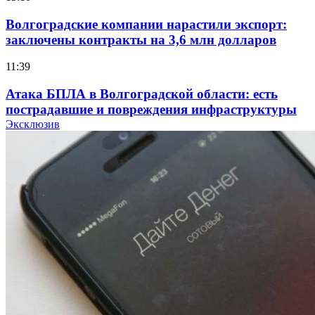
Волгоградские компании нарастили экспорт:
заключены контракты на 3,6 млн долларов
11:39
Атака БПЛА в Волгоградской области: есть
пострадавшие и повреждения инфраструктуры
Эксклюзив
12:01
Волгоградские вузы в топе зарплатного
рейтинга: ВолгГТУ и ВолгГМУ вошли в топ‑15
для химической отрасли и фармацевтики
18:39
В Красноармейском районе Волгограда стартует
конкурс на ремонт моста через Волго‑Донской
судоходный канал
12:28