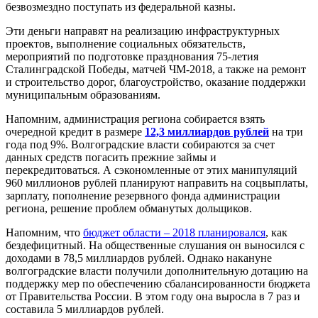
безвозмездно поступать из федеральной казны.
Эти деньги направят на реализацию инфраструктурных
проектов, выполнение социальных обязательств,
мероприятий по подготовке празднования 75-летия
Сталинградской Победы, матчей ЧМ-2018, а также на ремонт
и строительство дорог, благоустройство, оказание поддержки
муниципальным образованиям.
Напомним, администрация региона собирается взять
очередной кредит в размере
12,3 миллиардов рублей
на три
года под 9%. Волгоградские власти собираются за счет
данных средств погасить прежние займы и
перекредитоваться. А сэкономленные от этих манипуляций
960 миллионов рублей планируют направить на соцвыплаты,
зарплату, пополнение резервного фонда администрации
региона, решение проблем обманутых дольщиков.
Напомним, что
бюджет области – 2018 планировался
, как
бездефицитный. На общественные слушания он выносился с
доходами в 78,5 миллиардов рублей. Однако накануне
волгоградские власти получили дополнительную дотацию на
поддержку мер по обеспечению сбалансированности бюджета
от Правительства России. В этом году она выросла в 7 раз и
составила 5 миллиардов рублей.