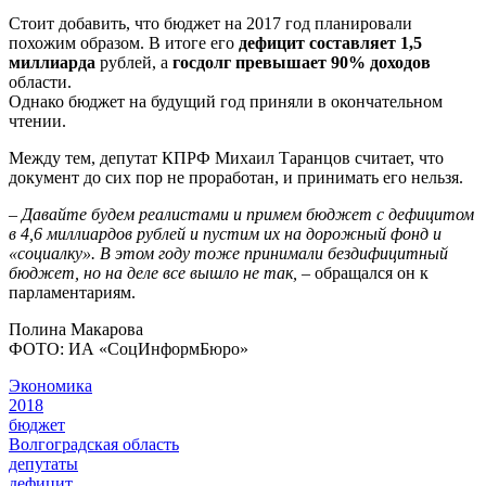
Стоит добавить, что бюджет на 2017 год планировали
похожим образом. В итоге его
дефицит составляет 1,5
миллиарда
рублей, а
госдолг превышает 90% доходов
области.
Однако бюджет на будущий год приняли в окончательном
чтении.
Между тем, депутат КПРФ Михаил Таранцов считает, что
документ до сих пор не проработан, и принимать его нельзя.
– Давайте будем реалистами и примем бюджет с дефицитом
в 4,6 миллиардов рублей и пустим их на дорожный фонд и
«социалку». В этом году тоже принимали бездифицитный
бюджет, но на деле все вышло не так,
– обращался он к
парламентариям.
Полина Макарова
ФОТО: ИА «СоцИнформБюро»
Экономика
2018
бюджет
Волгоградская область
депутаты
дефицит