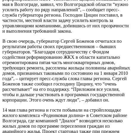
мая в Волгограде, заявил, что Волгоградской области “нужно
усилить работу по ряду направлений”, – сообщает пресс-
служба губернатора региона. Господин Цицин поставил, в
частности, местной власти задачу усилить контроль за
управляющими компаниями, добившись от них прозрачности
и выполнения требований закона.
В свою очередь, губернатор Сергей Боженов отчитался по
результатам работы своих предшественников – бывших
губернаторов. “Благодаря сотрудничеству с Фондом
содействия реформированию ЖКХ в области капитально
отремонтирована пятая часть многоквартирных домов,
требующих ремонта, расселены жильцы половины аварийных
домов, признанных таковыми по состоянию на 1 января 2010
года”, – цитирует пресс-служба слова главы региона. Сергей
Боженов также сообщил господину Цицину, что “очень
рассчитывает” на его поддержку. “Приложим все усилия,
чтобы и дальше участвовать в программах государственной
корпорации. Этого очень ждут люди”, – добавил он.
14 мая глава региона и гости побывали на стройплощадке
жилого комплекса «Родниковая долина» в Советском районе
Волгограда, где компанией “Диалог” возводятся несколько
жилых домов по программе переселения граждан из
аварийного жилья. Проект стартовал также при прежнем