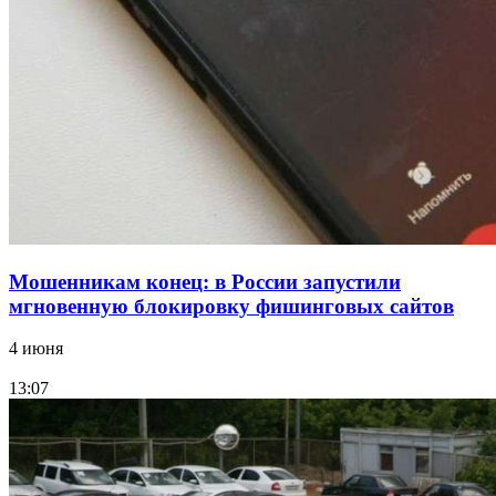
15:10
Волгоградские компании нарастили экспорт:
заключены контракты на 3,6 млн долларов
Все новости
Мошенникам конец: в России запустили
мгновенную блокировку фишинговых сайтов
4 июня
13:07