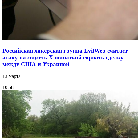
Российская хакерская группа EvilWeb считает
атаку на соцсеть Х попыткой сорвать сделку
между США и Украиной
13 марта
10:58