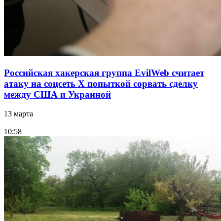
Российская хакерская группа EvilWeb считает
атаку на соцсеть Х попыткой сорвать сделку
между США и Украиной
13 марта
10:58