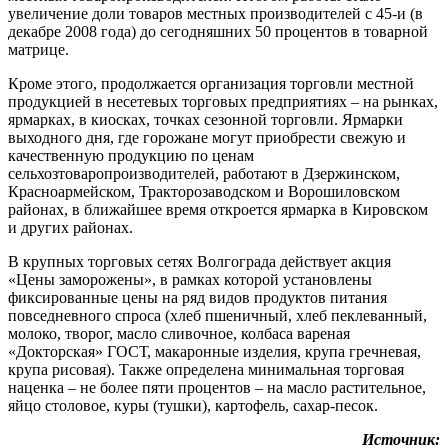
увеличение доли товаров местных производителей с 45-и (в
декабре 2008 года) до сегодняшних 50 процентов в товарной
матрице.
Кроме этого, продолжается организация торговли местной
продукцией в несетевых торговых предприятиях – на рынках,
ярмарках, в киосках, точках сезонной торговли. Ярмарки
выходного дня, где горожане могут приобрести свежую и
качественную продукцию по ценам
сельхозтоваропроизводителей, работают в Дзержинском,
Красноармейском, Тракторозаводском и Ворошиловском
районах, в ближайшее время откроется ярмарка в Кировском
и других районах.
В крупных торговых сетях Волгограда действует акция
«Цены заморожены», в рамках которой установлены
фиксированные цены на ряд видов продуктов питания
повседневного спроса (хлеб пшеничный, хлеб пеклеванный,
молоко, творог, масло сливочное, колбаса вареная
«Докторская» ГОСТ, макаронные изделия, крупа гречневая,
крупа рисовая). Также определена минимальная торговая
наценка – не более пяти процентов – на масло растительное,
яйцо столовое, куры (тушки), картофель, сахар-песок.
Источник: