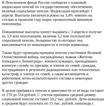
В Пенсионном фонде России сообщили о плановой
индексации пенсий по государственному обеспечению,
включая социальные пенсии. Индексация произойдет 1
апреля. Выплаты увеличатся ровно на 3,4% -именно на
столько в прошлом году вырос прожиточный минимум
пенсионера.
Повышенные выплаты начнут выдавать с 3 апреля и получат
их 3,9 млн пенсионеров, включая 3,2 млн получателей
социальной пенсии, большинству из которых она
выплачивается по инвалидности и потере кормильца.
Также будут проиндексированы пенсии участников Великой
Отечественной войны, награжденных знаком «Жителю
блокадного Ленинграда», военнослужащих, проходивших
военную службу по призыву, и членов их семей, граждан,
пострадавших в результате радиационных или техногенных
катастроф, и членов их семей, а также космонавтов и
работников летно-испытательного состава и некоторых
других граждан.
В целом прибавка к пенсии в зависимости от её вида составит
от 270 до 514 рублей. С учетом прибавки средний размер
социальной пенсии составит 10,2 тыс. рублей. Дети-инвалиды
в среднем будут получать по 15 тыс. рублей, инвалиды с