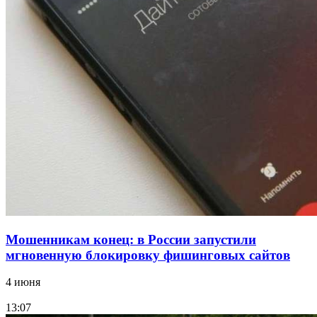
Сладкий праздник в Волгограде: в Центральном
парке прошёл фестиваль „Арбузный переполох“
15:10
Волгоградские компании нарастили экспорт:
заключены контракты на 3,6 млн долларов
Все новости
Мошенникам конец: в России запустили
мгновенную блокировку фишинговых сайтов
4 июня
13:07