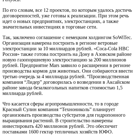
По его словам, все 12 проектов, по которым удалось достичь
договоренностей, уже готовы к реализации. При этом речь
идет о новых предприятиях, электростанциях, а также
значительных инвестициях в торговые сети.
Так, заключено соглашение с немецким холдингом SoWiTec.
Организация намерена построить в регионе ветровые
электростанции за 10 миллиардов рублей. «Coca-Cola HBC
Россия» также готова построить на Дону в Азовском районе
новую газопоршневую электростанцию за 200 миллионов
рублей. Предприятие Mars заявило о расширении в регионе
производства кормов для животных. Они собираются ввести
третью очередь за 4 миллиарда рублей. “Производственная
компания “Лидер” договорилась о возведении в Аксайском
районе завода безалкогольных напитков стоимостью 1,5
миллиарда рублей.
Что касается сферы агропромышленности, то в городе
Красный Сулин компания “Технониколь” планирует
организовать производства субстратов для гидропонного
выращивания растений. В строительство намерены
инвестировать 420 миллионов рублей. Это обеспечит
поставками 1600 гектар тепличных хозяйств ЮФО.