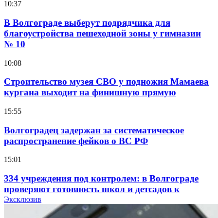
10:37
В Волгограде выберут подрядчика для
благоустройства пешеходной зоны у гимназии
№ 10
10:08
Строительство музея СВО у подножия Мамаева
кургана выходит на финишную прямую
15:55
Волгоградец задержан за систематическое
распространение фейков о ВС РФ
15:01
334 учреждения под контролем: в Волгограде
проверяют готовность школ и детсадов к
учебному году
Эксклюзив