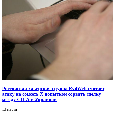
Российская хакерская группа EvilWeb считает
атаку на соцсеть Х попыткой сорвать сделку
между США и Украиной
13 марта