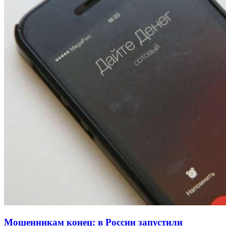
13:47
Покушение на убийство в Волгограде: девушка
напала на незнакомую женщину с ножом
12:39
Сладкий праздник в Волгограде: в Центральном
парке прошёл фестиваль „Арбузный переполох“
15:10
Волгоградские компании нарастили экспорт:
заключены контракты на 3,6 млн долларов
Все новости
Мошенникам конец: в России запустили