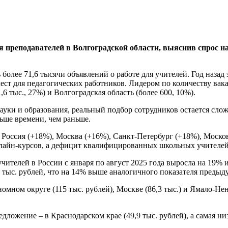
преподавателей в Волгоградской области, выяснив спрос на
 более 71,6 тысячи объявлений о работе для учителей. Год назад
мест для педагогических работников. Лидером по количеству ва
6 тыс., 27%) и Волгоградская область (более 600, 10%).
ауки и образования, реальный подбор сотрудников остается слож
ьше времени, чем раньше.
Россия (+18%), Москва (+16%), Санкт-Петербург (+18%), Москов
лайн-курсов, а дефицит квалифицированных школьных учителей
чителей в России с января по август 2025 года выросла на 19% и
9 тыс. рублей, что на 14% выше аналогичного показателя предыд
номном округе (115 тыс. рублей), Москве (86,3 тыс.) и Ямало-Не
ожение – в Краснодарском крае (49,9 тыс. рублей), а самая ни