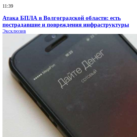
11:39
Атака БПЛА в Волгоградской области: есть
пострадавшие и повреждения инфраструктуры
Эксклюзив
12:01
Волгоградские вузы в топе зарплатного
рейтинга: ВолгГТУ и ВолгГМУ вошли в топ‑15
для химической отрасли и фармацевтики
18:39
В Красноармейском районе Волгограда стартует
конкурс на ремонт моста через Волго‑Донской
судоходный канал
12:28
Фестиваль #ТриЧетыре в Волгограде пройдёт
11–13 сентября в рамках Года единства народов
России