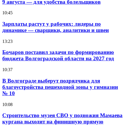
9 августа — для удобства болельщиков
10:45
Зарплаты растут у рабочих: лидеры по
динамике — сварщики, аналитики и швеи
13:23
Бочаров поставил задачи по формированию
бюджета Волгоградской области на 2027 год
10:37
В Волгограде выберут подрядчика для
благоустройства пешеходной зоны у гимназии
№ 10
10:08
Строительство музея СВО у подножия Мамаева
кургана выходит на финишную прямую