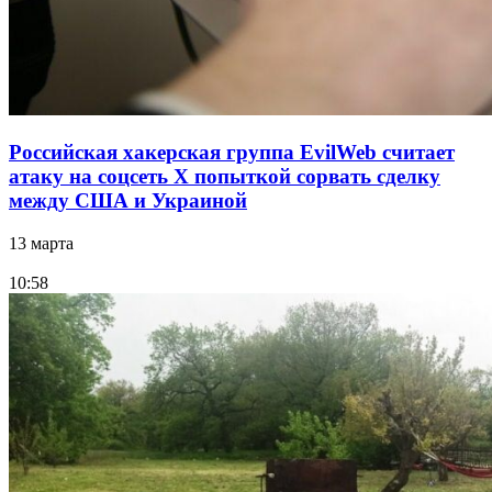
Российская хакерская группа EvilWeb считает
атаку на соцсеть Х попыткой сорвать сделку
между США и Украиной
13 марта
10:58