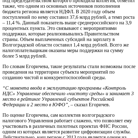
под председательством которого проходила коллегия, отметил
также, что одним из основных источников пополнения
бюджета региона является НДФЛ. В 2020 году объем
поступлений по нему составил 37,6 млрд рублей, а темп роста
– 11,4 %. Данный показатель выше среднероссийского на 3,9
процентных пункта. Это связывают с мероприятиями
поддержки, которые реализовывались Правительством
страны. Объем выплаченных субсидий на зарплату в
Волгоградской области составил 1,4 млрд рублей. Всего же
налогоплательщикам оказаны меры поддержки на сумму
более 5 млрд рублей.
По словам Егоричева, такие результаты стали возможны после
проведения на территории субъекта мероприятий по
созданию чистой и конкурентоспособной среды.
“С момента ввода в эксплуатацию программы «Контроль
НДС» Управление обеспечило «чистоту среды» и занимает 3
место в рейтинге Управлений субъектов Российской
Федерации и 2 место в ЮФО”,
– сказал Егоричев.
По оценке Егоричева, сам коллектив волгоградского
налогового Управления работает слажено, что позволяет ему
участвовать в различных пилотных проектах ФНС России,
одним из которых является развитие цифровизации службы.
Действительно, наш регион с 2013 года является одним из