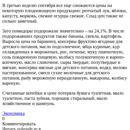
В третью неделю сентября все еще снижаются цены на
некоторую плодоовощную продукцию: репчатый лук, яблоки,
капусту, морковь, свежие огурцы свежие. Спад цен также не
сильно заметный.
Зато помидоры подорожали значительно – на 24,1%. В числе
подорожавших продуктов также бананы, свекла, картофель.
Выросла цена на баранину, консервы фруктово-ягодные для
детского питания, масло подсолнечное, яйца куриные, кур
охлажденных и мороженых, рис, печенье, муку пшеничную,
соль поваренную пищевую, колбасу полукопченую и варено-
копченую, масло сливочное, сыры твердые, полутвердые и
мягкие, консервы мясные для детского питания, водку, молоко
пастеризованное, смеси сухие молочные для детского
питания, рыбу мороженую неразделанную, макароны, колбасу
вареную.
Считанные копейки в цене потеряла бумага туалетная, мыло
туалетное, паста зубная, порошок стиральный, мыло
хозяйственное и шампунь.
Экономика
0
Комментировать
Читать volgasib.ru в