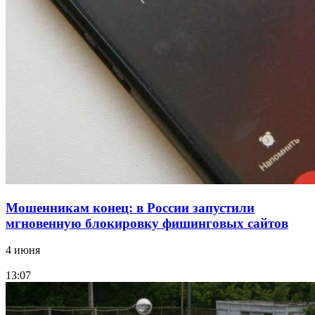
Покушение на убийство в Волгограде: девушка
напала на незнакомую женщину с ножом
12:39
Сладкий праздник в Волгограде: в Центральном
парке прошёл фестиваль „Арбузный переполох“
Все новости
Мошенникам конец: в России запустили
мгновенную блокировку фишинговых сайтов
4 июня
13:07