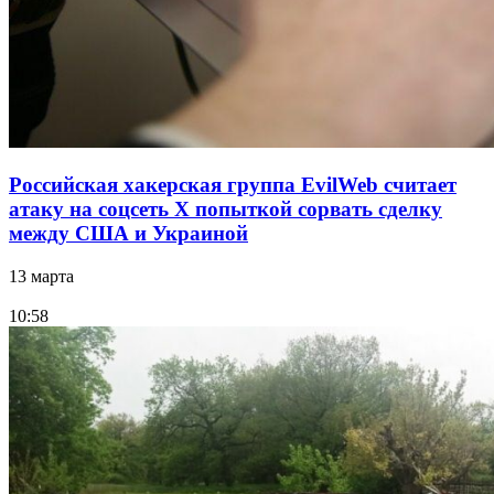
Российская хакерская группа EvilWeb считает
атаку на соцсеть Х попыткой сорвать сделку
между США и Украиной
13 марта
10:58