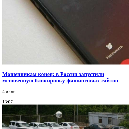
15:10
Волгоградские компании нарастили экспорт:
заключены контракты на 3,6 млн долларов
Все новости
Мошенникам конец: в России запустили
мгновенную блокировку фишинговых сайтов
4 июня
13:07