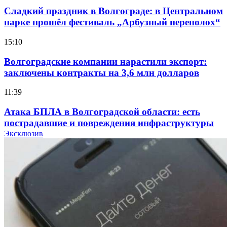
Сладкий праздник в Волгограде: в Центральном
парке прошёл фестиваль „Арбузный переполох“
15:10
Волгоградские компании нарастили экспорт:
заключены контракты на 3,6 млн долларов
11:39
Атака БПЛА в Волгоградской области: есть
пострадавшие и повреждения инфраструктуры
Эксклюзив
12:01
Волгоградские вузы в топе зарплатного
рейтинга: ВолгГТУ и ВолгГМУ вошли в топ‑15
для химической отрасли и фармацевтики
18:39
В Красноармейском районе Волгограда стартует