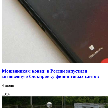
конкурс на ремонт моста через Волго‑Донской
судоходный канал
12:28
Фестиваль #ТриЧетыре в Волгограде пройдёт
11–13 сентября в рамках Года единства народов
России
Все новости
Мошенникам конец: в России запустили
мгновенную блокировку фишинговых сайтов
4 июня
13:07