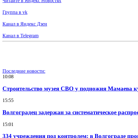
Читайте в Яндекс Новостях
Группа в vk
Канал в Яндекс Дзен
Канал в Telegram
Последние новости:
10:08
Строительство музея СВО у подножия Мамаева 
15:55
Волгоградец задержан за систематическое распр
15:01
334 учреждения под контролем: в Волгограде про