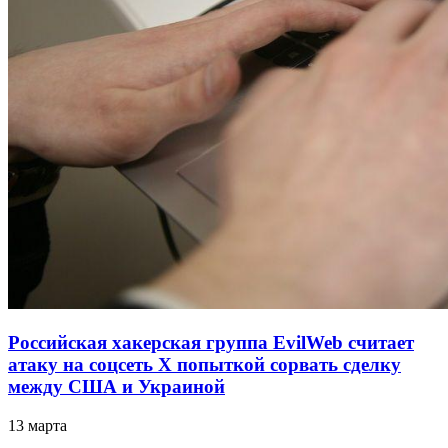
Российская хакерская группа EvilWeb считает
атаку на соцсеть Х попыткой сорвать сделку
между США и Украиной
13 марта