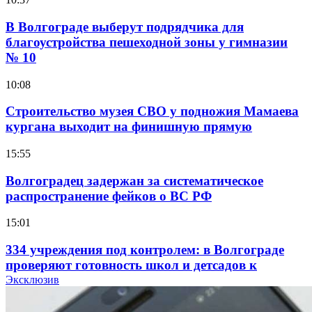
В Волгограде выберут подрядчика для
благоустройства пешеходной зоны у гимназии
№ 10
10:08
Строительство музея СВО у подножия Мамаева
кургана выходит на финишную прямую
15:55
Волгоградец задержан за систематическое
распространение фейков о ВС РФ
15:01
334 учреждения под контролем: в Волгограде
проверяют готовность школ и детсадов к
учебному году
Эксклюзив
13:47