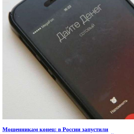
Покушение на убийство в Волгограде: девушка
напала на незнакомую женщину с ножом
12:39
Сладкий праздник в Волгограде: в Центральном
парке прошёл фестиваль „Арбузный переполох“
15:10
Волгоградские компании нарастили экспорт:
заключены контракты на 3,6 млн долларов
Все новости
Мошенникам конец: в России запустили